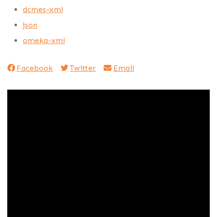
dcmes-xml
json
omeka-xml
Facebook
Twitter
Email