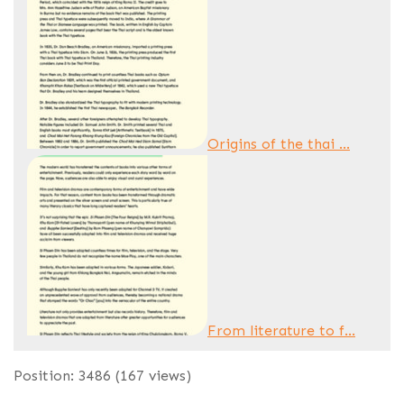
Origins of the thai ...
From literature to f...
Position:
3486
(
167
views)