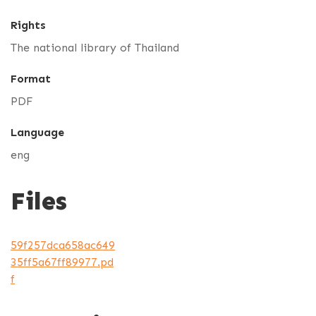
Rights
The national library of Thailand
Format
PDF
Language
eng
Files
59f257dca658ac649
35ff5a67ff89977.pd
f