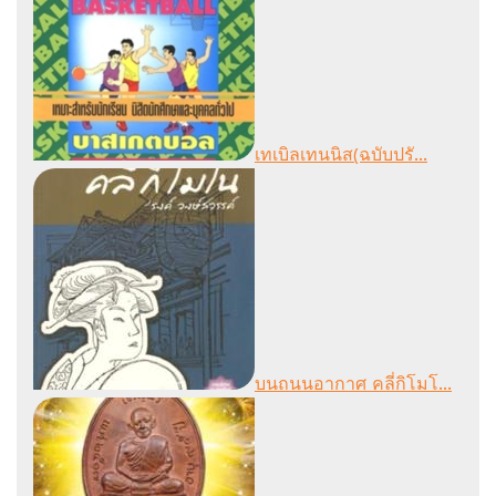
เทเบิลเทนนิส(ฉบับปรั...
บนถนนอากาศ คลี่กิโมโ...