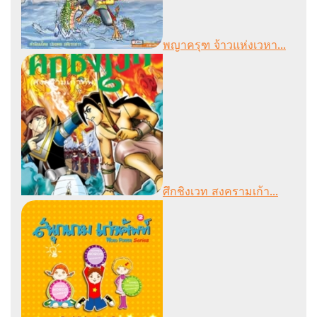
พญาครุฑ จ้าวแห่งเวหา...
ศึกชิงเวท สงครามเก้า...