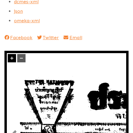
dcmes-xml
json
omeka-xml
Facebook
Twitter
Email