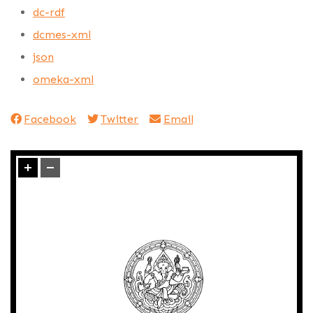
dc-rdf
dcmes-xml
json
omeka-xml
Facebook
Twitter
Email