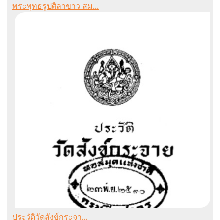
พระพุทธรูปศิลาขาว สม...
ประวัติวัดสังข์กระจา...