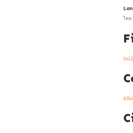
Lan
ไทย
F
hs1
C
หนัง
C