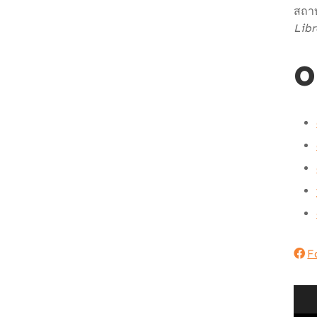
สถาบ
Libr
O
F