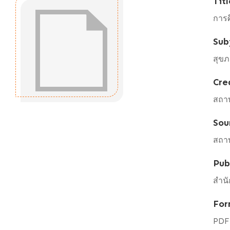
Titl
การศ
Sub
สุข
Cre
สถา
Sou
สถา
Pub
สำนั
For
PDF