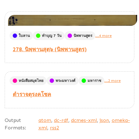
ใบลาน
ทำบุญ 7 วัน
นิพพานสูตร
...4 more
278. นิพฺพานสุตฺ๖ (นิพพานสูตร)
หนังสือสมุดไทย
พระมหาวงศ์
มหาราช
...2 more
ตำราจตุรงคโชค
Output
atom
,
dc-rdf
,
dcmes-xml
,
json
,
omeka-
Formats:
xml
,
rss2