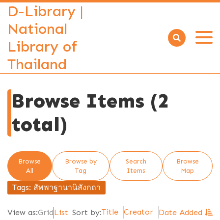
D-Library |
National
Library of
Open
menu
Thailand
Browse Items (2
total)
Browse
Browse by
Search
Browse
All
Tag
Items
Map
Tags: สัพพาฐานานิสังกถา
Title
Creator
View as:
Grid
List
Sort by:
Date Added