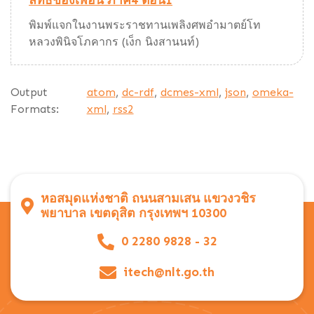
ลัทธิของเพื่อน ภาค4 ตอน1
พิมพ์แจกในงานพระราชทานเพลิงศพอำมาตย์โท
หลวงพินิจโภคากร (เง็ก นิงสานนท์)
Output
atom
,
dc-rdf
,
dcmes-xml
,
json
,
omeka-
Formats:
xml
,
rss2
หอสมุดแห่งชาติ ถนนสามเสน แขวงวชิร
พยาบาล เขตดุสิต กรุงเทพฯ 10300
0 2280 9828 - 32
itech@nlt.go.th