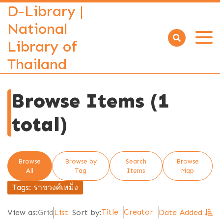
D-Library |
National
Library of
Open
menu
Thailand
Browse Items (1
total)
Browse
Browse by
Search
Browse
All
Tag
Items
Map
Tags: ราชวงศ์เหม็ง
Title
Creator
View as:
Grid
List
Sort by:
Date Added