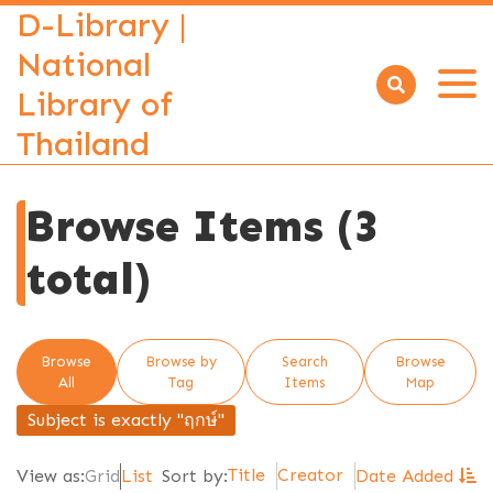
D-Library |
National
Library of
Open
menu
Thailand
Browse Items (3
total)
Browse
Browse by
Search
Browse
All
Tag
Items
Map
Subject is exactly "ฤกษ์"
Title
Creator
View as:
Grid
List
Sort by:
Date Added