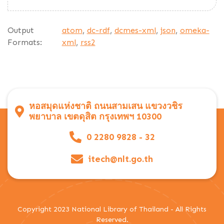
Output
atom
,
dc-rdf
,
dcmes-xml
,
json
,
omeka-
Formats:
xml
,
rss2
หอสมุดแห่งชาติ ถนนสามเสน แขวงวชิร
พยาบาล เขตดุสิต กรุงเทพฯ 10300
0 2280 9828 - 32
itech@nlt.go.th
Copyright 2023 National Library of Thailand - All Rights
Reserved.