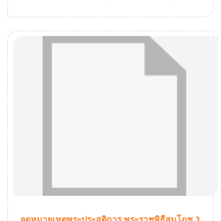
จดหมายเหตุพระประสูติการ พระราชพิธีสมโภช 3