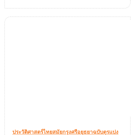
ประวัติศาสตร์ไทยสมัยกรุงศรีอยุธยาฉบับตุรแปง