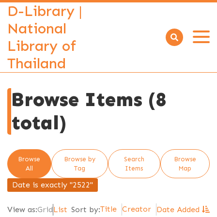
D-Library |
National
Library of
Open
menu
Thailand
Browse Items (8
total)
Browse
Browse by
Search
Browse
All
Tag
Items
Map
Date is exactly "2522"
Title
Creator
View as:
Grid
List
Sort by:
Date Added