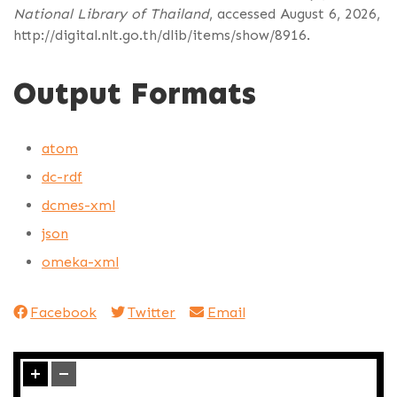
National Library of Thailand
, accessed August 6, 2026,
http://digital.nlt.go.th/dlib/items/show/8916
.
Output Formats
atom
dc-rdf
dcmes-xml
json
omeka-xml
Facebook
Twitter
Email