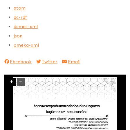
atom
dc-rdf
dcmes-xml
json
omeka-xml
Facebook
Twitter
Email