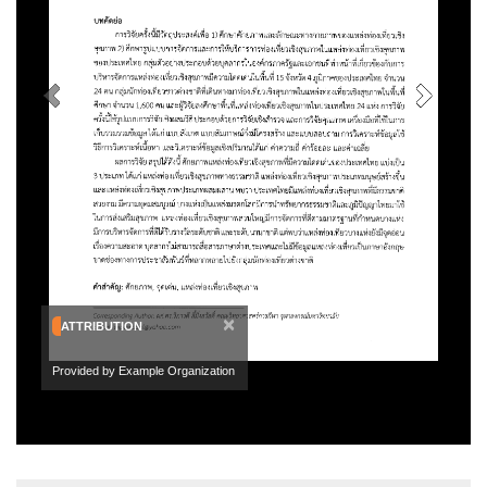
×
ATTRIBUTION
Provided by Example Organization