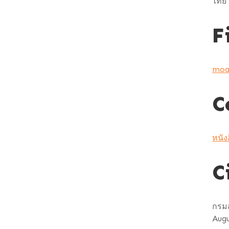
ไทย
F
moa
C
หนัง
C
กรม
Augu