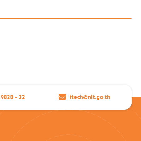
 9828 - 32
itech@nlt.go.th