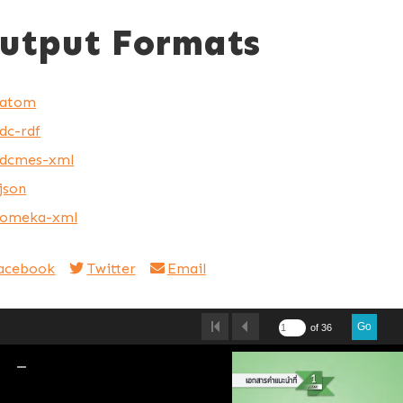
utput Formats
atom
dc-rdf
dcmes-xml
json
omeka-xml
acebook
Twitter
Email
Go
of 36