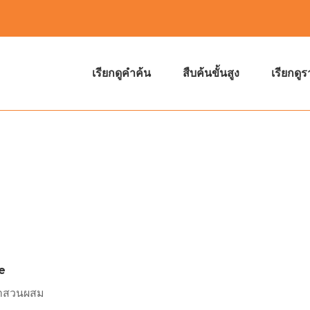
เรียกดูคำค้น
สืบค้นขั้นสูง
เรียกดู
e
นาสวนผสม