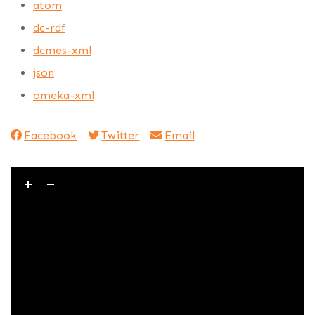
atom
dc-rdf
dcmes-xml
json
omeka-xml
Facebook
Twitter
Email