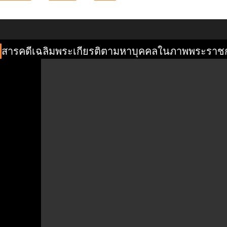
สารคดีเฉลิมพระเกียรติตามหาบุคคลในภาพพระราชก