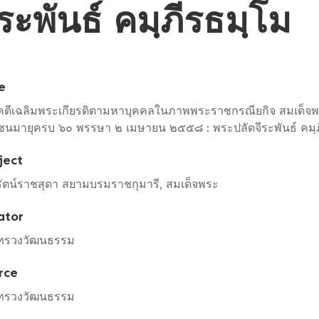
ะพันธ์ คมฺภีรธมฺโม
e
คดีเฉลิมพระเกียรติตามหาบุคคลในภาพพระราชกรณียกิจ สมเด็จ
นมายุครบ ๖๐ พรรษา ๒ เมษายน ๒๕๕๘ : พระปลัดจีระพันธ์ คมฺ
ject
ัตน์ราชสุดา สยามบรมราชกุมารี, สมเด็จพระ
ator
ทรวงวัฒนธรรม
rce
ทรวงวัฒนธรรม