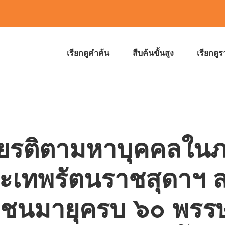
เรียกดูคำค้น
สืบค้นขั้นสูง
เรียกดู
กียรติตามหาบุคคลใ
ระเทพรัตนราชสุดาฯ 
ชนมายุครบ ๖๐ พรร