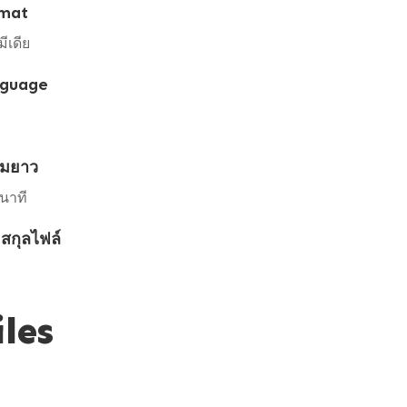
mat
มีเดีย
guage
มยาว
นาที
สกุลไฟล์
iles