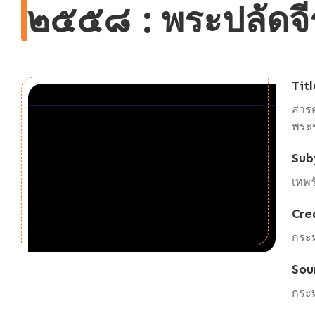
๒๕๕๘ : พระปลัดจีร
Titl
สาร
พระช
Sub
เทพร
Cre
กระ
Sou
กระ