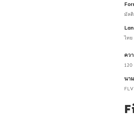
For
มัลติ
Lan
ไทย
ควา
120 
นาม
FLV
F
V