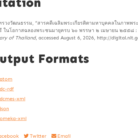
itation
ทรวงวัฒนธรรม, “สารคดีเฉลิมพระเกียรติตามหาบุคคลในภาพพร
รี ในโอกาสฉลองพระชนมายุครบ ๖๐ พรรษา ๒ เมษายน ๒๕๕๘ : พร
ary of Thailand
, accessed August 6, 2026,
http://digital.nlt
utput Formats
atom
dc-rdf
dcmes-xml
json
omeka-xml
acebook
Twitter
Email