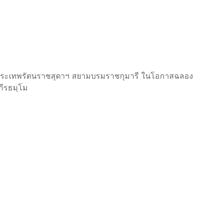
พระเทพรัตนราชสุดาฯ สยามบรมราชกุมารี ในโอกาสฉลอง
ภีรธมฺโม