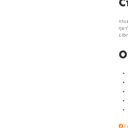
C
กระ
กุมา
Libr
O
F