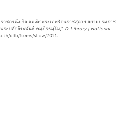
ะราชกรณียกิจ สมเด็จพระเทพรัตนราชสุดาฯ สยามบรมราช
ะปลัดจีระพันธ์ คมฺภีรธมฺโม,”
D-Library | National
.go.th/dlib/items/show/7011
.