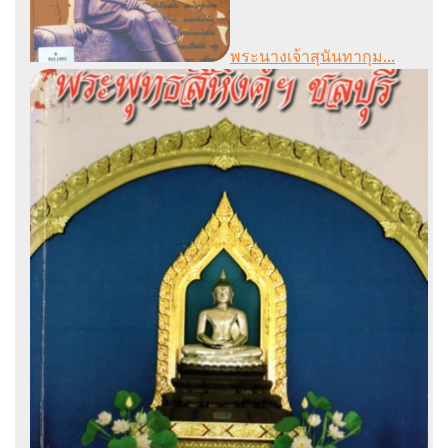
พระนางเจ้าสุนันทากุม...