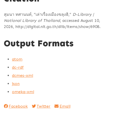
สุมนา ทศานนท์, “เล่าเรื่องเมืองขลุงฮิ,”
D-Library |
National Library of Thailand
, accessed August 10,
2026,
http://digital.nlt.go.th/dlib/items/show/6908
.
Output Formats
atom
dc-rdf
dcmes-xml
json
omeka-xml
Facebook
Twitter
Email