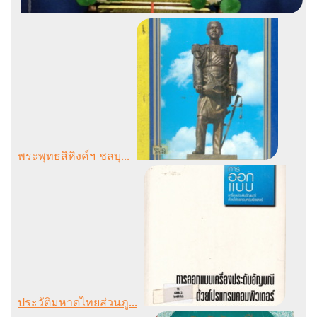
พระพุทธสิหิงค์ฯ ชลบุ...
ประวัติมหาดไทยส่วนภู...