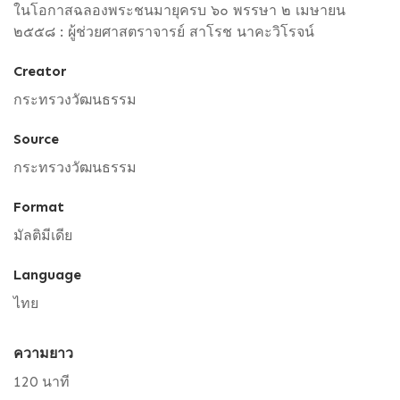
ในโอกาสฉลองพระชนมายุครบ ๖๐ พรรษา ๒ เมษายน
๒๕๕๘ : ผู้ช่วยศาสตราจารย์ สาโรช นาคะวิโรจน์
Creator
กระทรวงวัฒนธรรม
Source
กระทรวงวัฒนธรรม
Format
มัลติมีเดีย
Language
ไทย
ความยาว
120 นาที