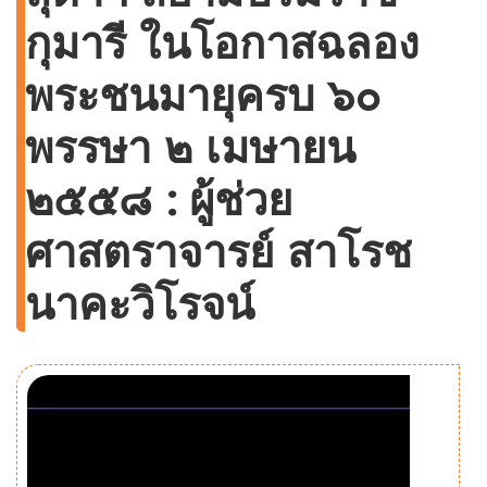
กุมารี ในโอกาสฉลอง
พระชนมายุครบ ๖๐
พรรษา ๒ เมษายน
๒๕๕๘ : ผู้ช่วย
ศาสตราจารย์ สาโรช
นาคะวิโรจน์