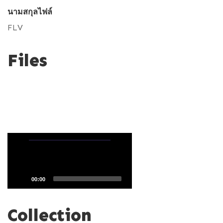
นามสกุลไฟล์
FLV
Files
V
i
d
e
o
P
l
a
00:00
y
e
Collection
r