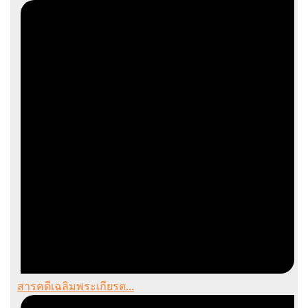
สารคดีเฉลิมพระเกียรต...