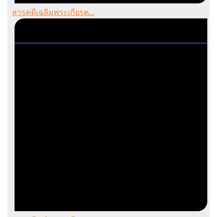
สารคดีเฉลิมพระเกียรต...