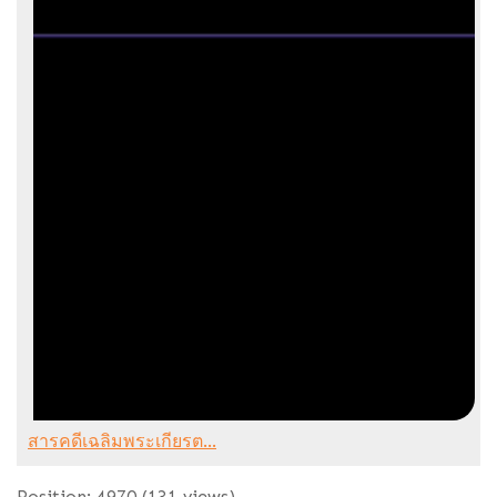
สารคดีเฉลิมพระเกียรต...
Position:
4970
(
131
views)