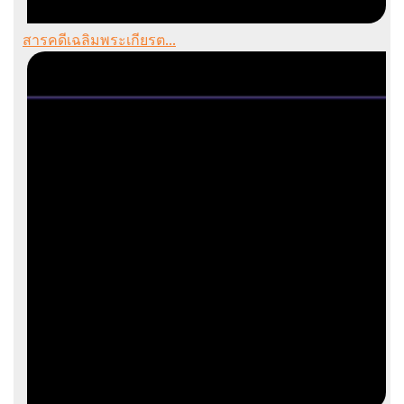
สารคดีเฉลิมพระเกียรต...