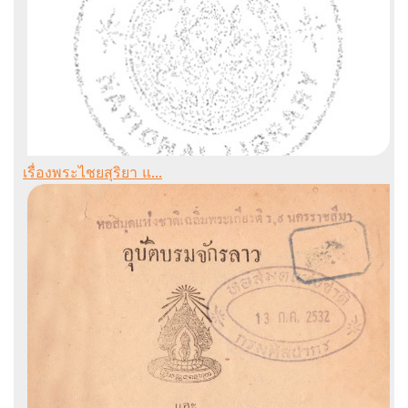
เรื่องพระไชยสุริยา แ...