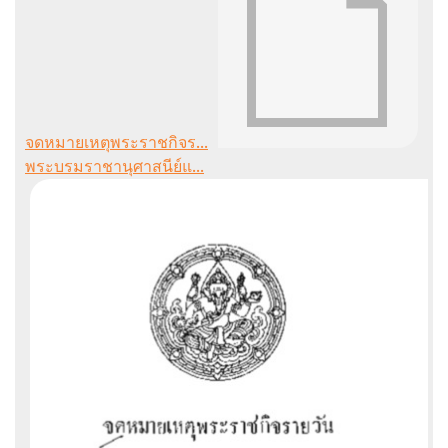
จดหมายเหตุพระราชกิจร...
พระบรมราชานุศาสนีย์แ...