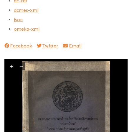
dc-rdf
dcmes-xml
json
omeka-xml
Facebook
Twitter
Email