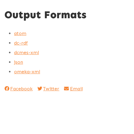
Output Formats
atom
dc-rdf
dcmes-xml
json
omeka-xml
Facebook
Twitter
Email