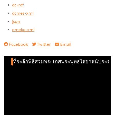
dc-rdf
dcmes-xml
json
omeka-xml
Facebook
Twitter
Email
ที่ระลึกพิธีสวมพระเกศพระพุทธไสยาสน์ประจำภา