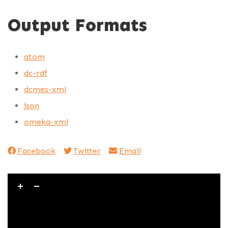
Output Formats
atom
dc-rdf
dcmes-xml
json
omeka-xml
Facebook
Twitter
Email