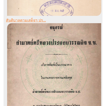
สันติบาลตามเสด็จฯ ปร...