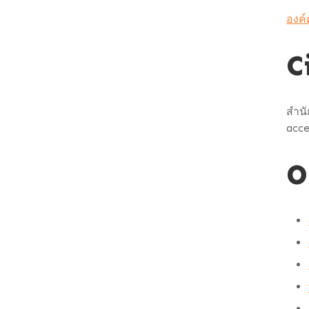
องค์
C
สำนั
acce
O