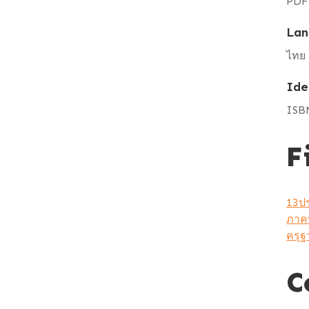
PDF
Lan
ไทย
Ide
ISB
F
13ปร
ภาคท
ครุฐ
C