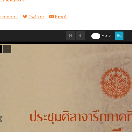
acebook
Twitter
Email
Go
of 312