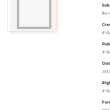
Sub
ศิลา
Cre
สำนั
Pub
สำนั
Da
255
Rig
สำนั
For