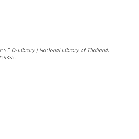
วาร,”
D-Library | National Library of Thailand
,
w/19382
.