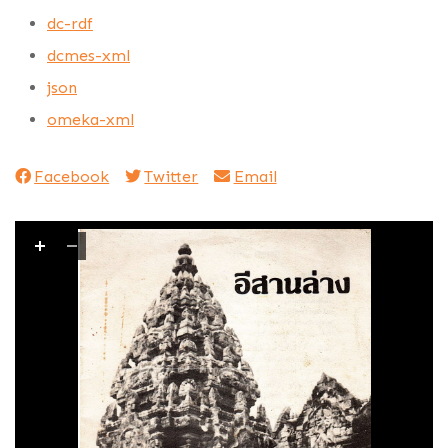
dc-rdf
dcmes-xml
json
omeka-xml
Facebook
Twitter
Email