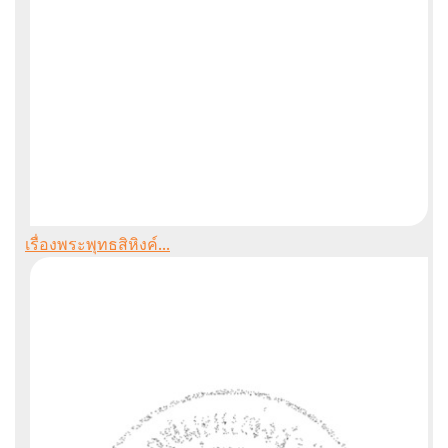
เรื่องพระพุทธสิหิงค์...