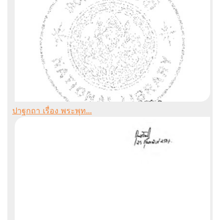
ปาฐกถา เรื่อง พระพุท...