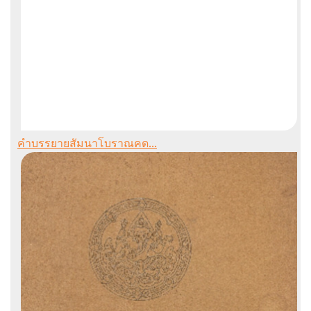
คำบรรยายสัมนาโบราณคด...