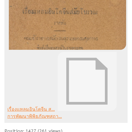
เรื่องแหลมอินโดจีน ส...
การพัฒนาพิพิธภัณฑสถา...
Position:
1427
(
261
views)