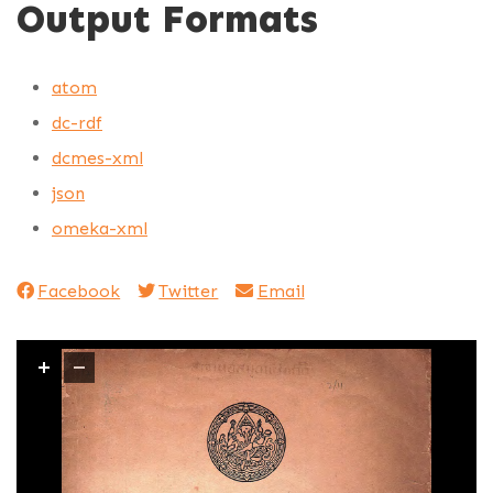
Output Formats
atom
dc-rdf
dcmes-xml
json
omeka-xml
Facebook
Twitter
Email