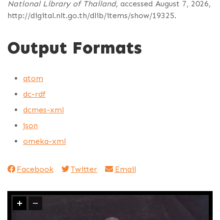
National Library of Thailand
, accessed August 7, 2026,
http://digital.nlt.go.th/dlib/items/show/19325
.
Output Formats
atom
dc-rdf
dcmes-xml
json
omeka-xml
Facebook
Twitter
Email