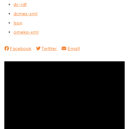
dc-rdf
dcmes-xml
json
omeka-xml
Facebook
Twitter
Email