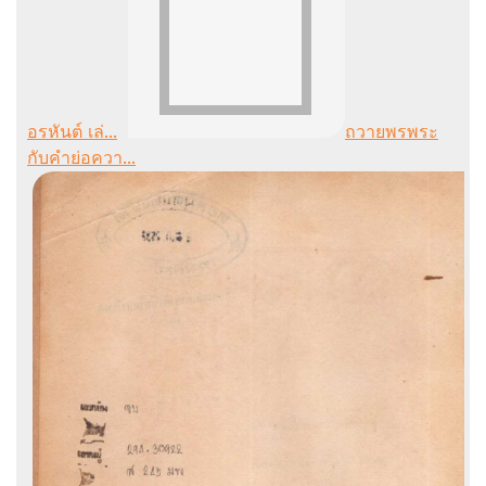
อรหันต์ เล่...
ถวายพรพระ
กับคำย่อควา...