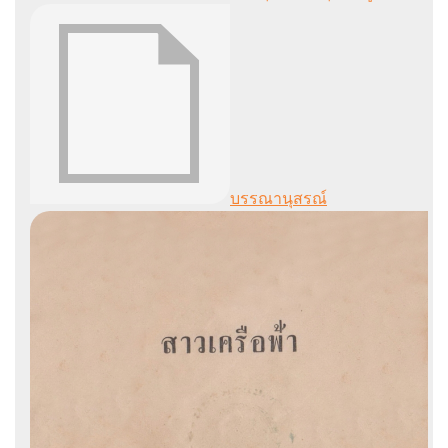
บรรณานุสรณ์