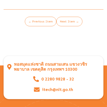
← Previous Item
Next Item →
หอสมุดแห่งชาติ ถนนสามเสน แขวงวชิร
พยาบาล เขตดุสิต กรุงเทพฯ 10300
0 2280 9828 - 32
itech@nlt.go.th