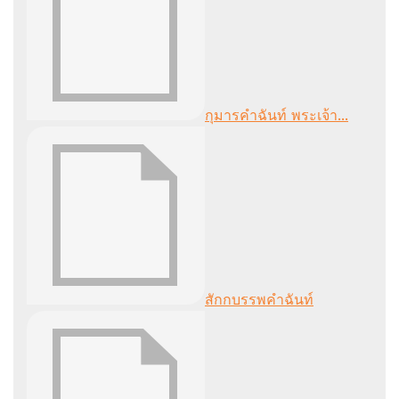
กุมารคำฉันท์ พระเจ้า...
สักกบรรพคำฉันท์