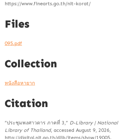
https://www.finearts.go.th/nlt-korat/
Files
095.pdf
Collection
หนังสือหายาก
Citation
“ประชุมพงศาวดาร ภาคที่ 3,”
D-Library | National
Library of Thailand
, accessed August 9, 2026,
http://digital.nlt.go.th/dlib/items/show/19005
.