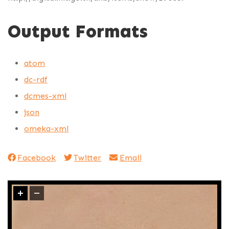
Output Formats
atom
dc-rdf
dcmes-xml
json
omeka-xml
Facebook
Twitter
Email