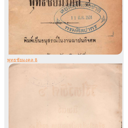
พุทธชัยมงคล 8