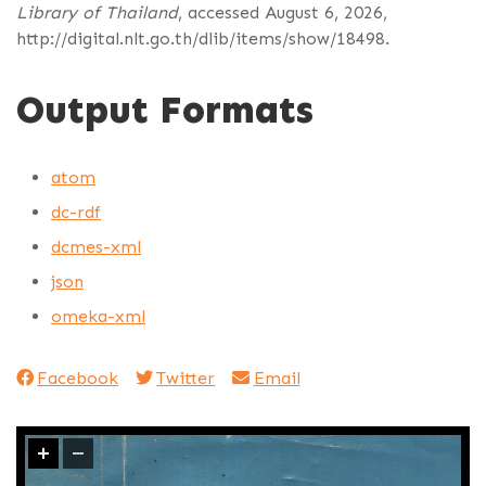
Library of Thailand
, accessed August 6, 2026,
http://digital.nlt.go.th/dlib/items/show/18498
.
Output Formats
atom
dc-rdf
dcmes-xml
json
omeka-xml
Facebook
Twitter
Email