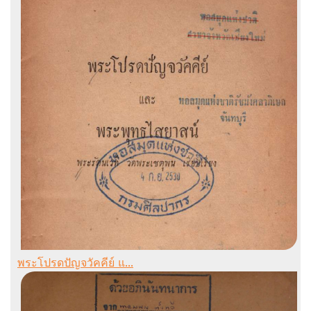
พระโปรดปัญจวัคคีย์ แ...