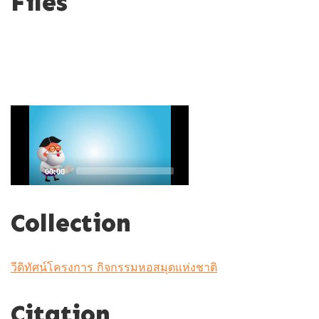
Files
V
i
d
e
o
P
l
a
00:00
y
e
Collection
r
วีดิทัศน์โครงการ กิจกรรมหอสมุดแห่งชาติ
Citation