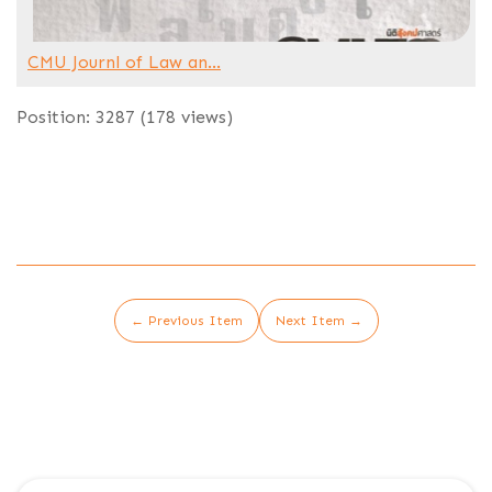
CMU Journl of Law an...
Position:
3287
(
178
views)
← Previous Item
Next Item →