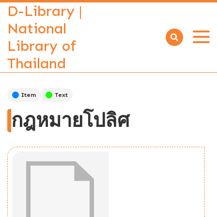
D-Library |
National
Library of
Open
menu
Thailand
Item
Text
กฎหมายโปลิศ