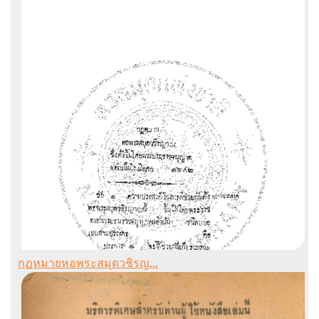
กฏหมายหอพระสมุดวชิรญ...