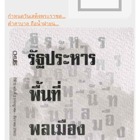
กำหนดวันเสด็จพระราชด...
คำสาบาล ถือน้ำฝ่ายน่...