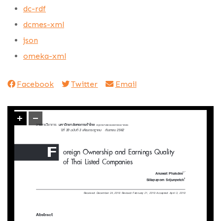
dc-rdf
dcmes-xml
json
omeka-xml
Facebook
Twitter
Email