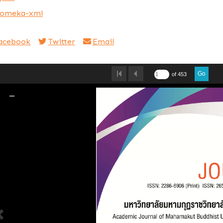
omeka-xml
acebook
Twitter
Email
Go
of 453