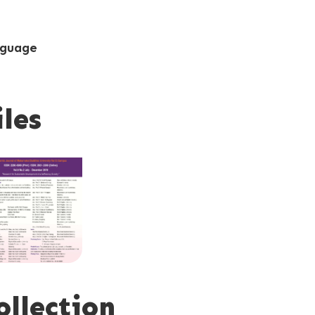
guage
iles
ollection