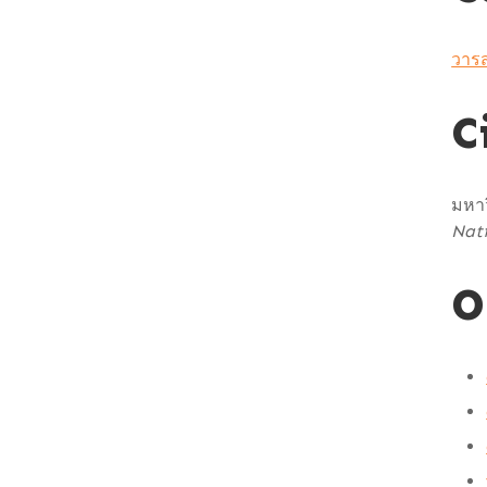
วารส
C
มหาว
Nati
O