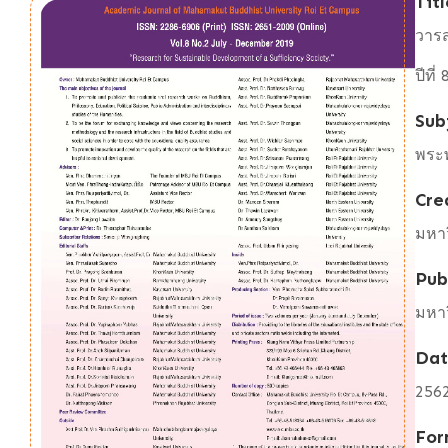
Titl
วารส
ปีที
Sub
พระ
Cre
มหาว
Pub
มหาว
Da
256
For