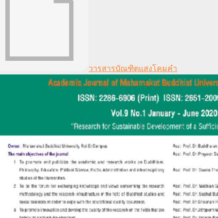
วารสารบัณฑิตแสงโคมคำ