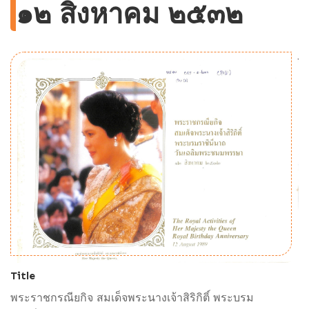
๑๒ สิงหาคม ๒๕๓๒
Title
พระราชกรณียกิจ สมเด็จพระนางเจ้าสิริกิติ์ พระบรม