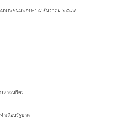
นเฉลิมพระชนมพรรษา ๕ ธันวาคม ๒๕๔๙
รมนาถบพิตร
ทำเนียบรัฐบาล