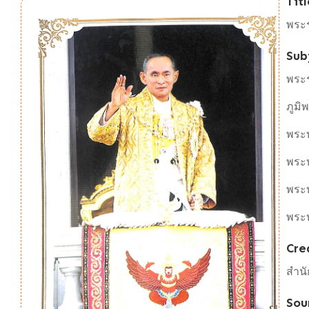
Titl
พระร
Sub
พระ
ภูมิ
พระบ
พระบ
พระ
พระ
Cre
สำนั
Sou