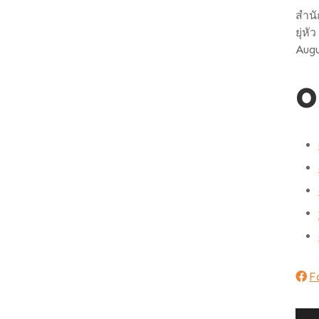
สำนั
ยุ่ห
Augu
O
F