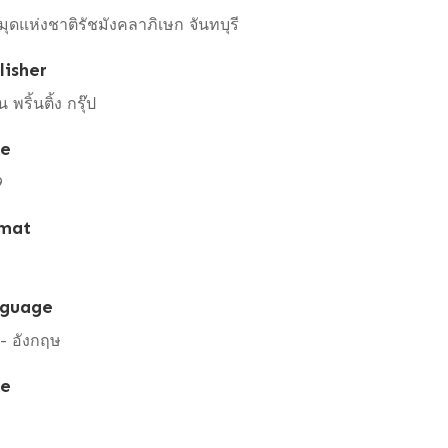
ุดแห่งชาติรัชมังคลาภิเษก จันทบุรี
lisher
น พริ้นติ้ง กรุ๊ป
te
9
mat
guage
- อังกฤษ
pe