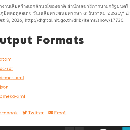
กงานเสิมสร้างเอกลักษณ์ของชาติ สำนักเลขาธิการนายกรัฐมนตรี
ัว ภูมิพลอดุลยเดช วันเฉลิมพระชนมพรรษา ๕ ธันวาคม ๒๕๔๙,”
D
st 8, 2026,
http://digital.nlt.go.th/dlib/items/show/17730
.
utput Formats
atom
dc-rdf
dcmes-xml
json
omeka-xml
acebook
Twitter
Email