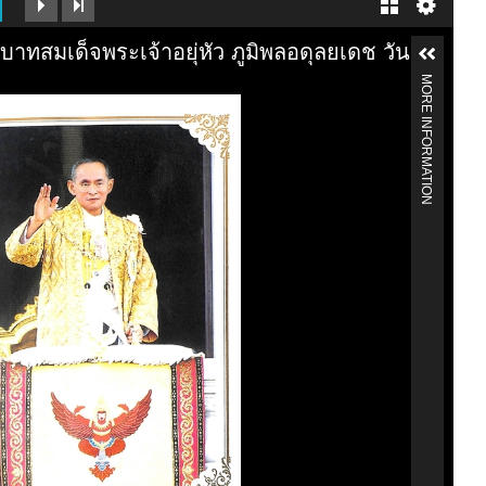
บาทสมเด็จพระเจ้าอยุ่หัว ภูมิพลอดุลยเดช วันเฉล
MORE INFORMATION