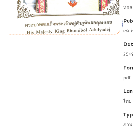
หอสม
Pub
เซเว่
Da
254
For
pdf
Lan
ไทย 
Ty
ภาพ