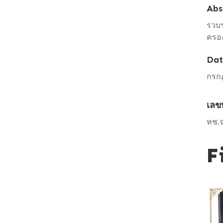
Abs
รวบ
ครอง
Dat
กรก
เลข
หช.จ
F