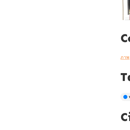
C
ภาพ
T
C