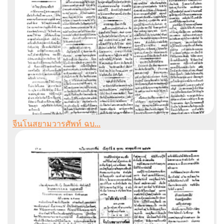
จีนโนสยามวารศัพท์ ฉบ...