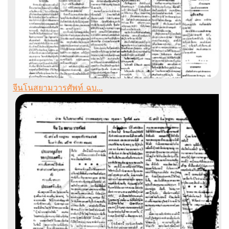
จีนโนสยามวารศัพท์ ฉบ...