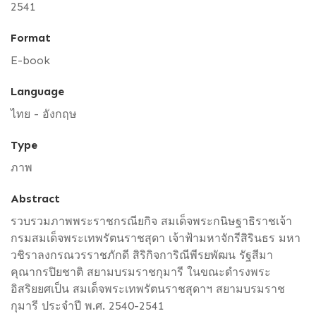
2541
Format
E-book
Language
ไทย - อังกฤษ
Type
ภาพ
Abstract
รวบรวมภาพพระราชกรณียกิจ สมเด็จพระกนิษฐาธิราชเจ้า
กรมสมเด็จพระเทพรัตนราชสุดา เจ้าฟ้ามหาจักรีสิรินธร มหา
วชิราลงกรณวรราชภักดี สิริกิจการิณีพีรยพัฒน รัฐสีมา
คุณากรปิยชาติ สยามบรมราชกุมารี ในขณะดำรงพระ
อิสริยยศเป็น สมเด็จพระเทพรัตนราชสุดาฯ สยามบรมราช
กุมารี ประจำปี พ.ศ. 2540-2541