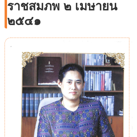
ราชสมภพ ๒ เมษายน
๒๕๔๑