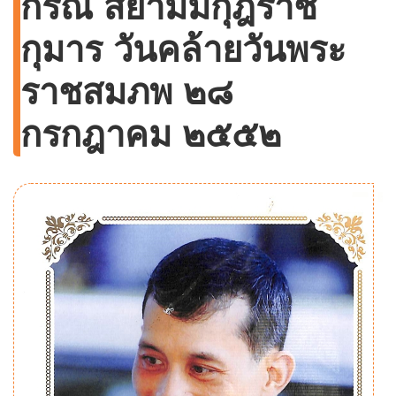
กรณ สยามมกุฎราช
กุมาร วันคล้ายวันพระ
ราชสมภพ ๒๘
กรกฎาคม ๒๕๕๒