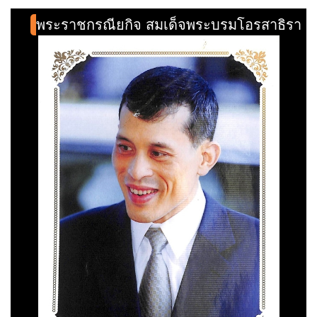
พระราชกรณียกิจ สมเด็จพระบรมโอรสาธิราช