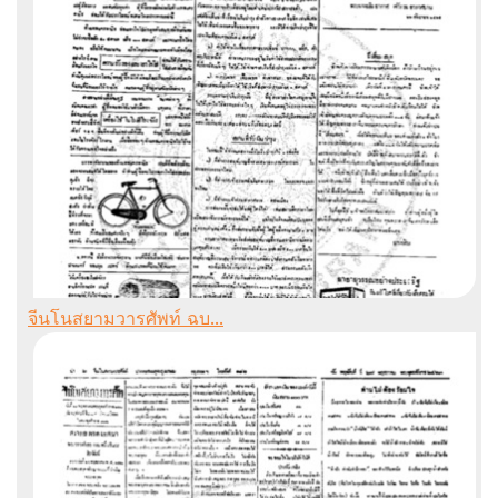
จีนโนสยามวารศัพท์ ฉบ...