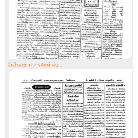
จีนโนสยามวารศัพท์ ฉบ...