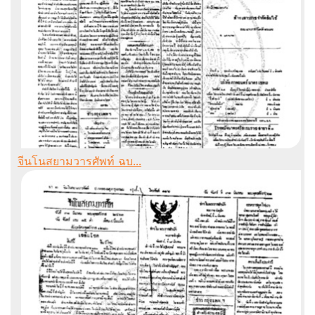
จีนโนสยามวารศัพท์ ฉบ...