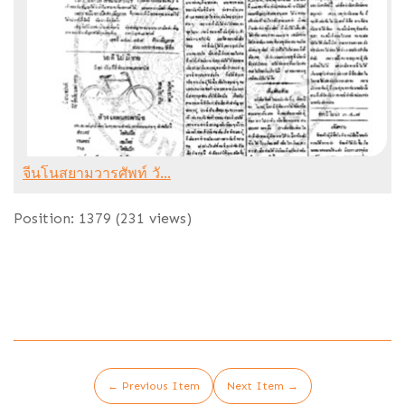
จีนโนสยามวารศัพท์ วั...
Position:
1379
(
231
views)
← Previous Item
Next Item →