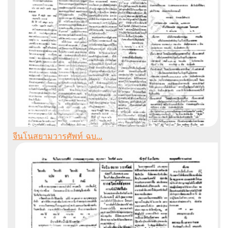
จีนโนสยามวารศัพท์ ฉบ...