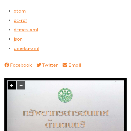
atom
dc-rdf
dcmes-xml
json
omeka-xml
Facebook
Twitter
Email