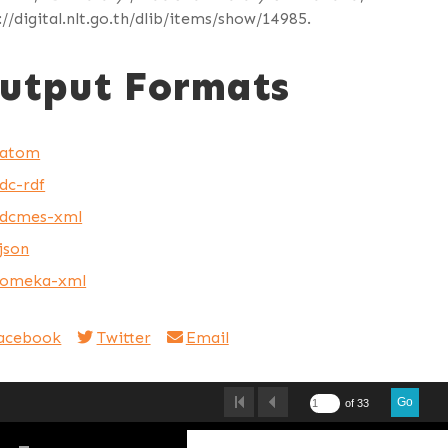
://digital.nlt.go.th/dlib/items/show/14985
.
utput Formats
atom
dc-rdf
dcmes-xml
json
omeka-xml
acebook
Twitter
Email
Go
of 33