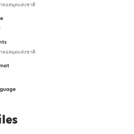
กหอสมุดแห่งชาติ
te
2
hts
กหอสมุดแห่งชาติ
mat
guage
iles