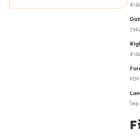
สำนั
Da
256
Rig
สำนั
For
PDF
Lan
ไทย
F