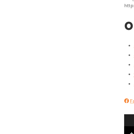
http
O
F