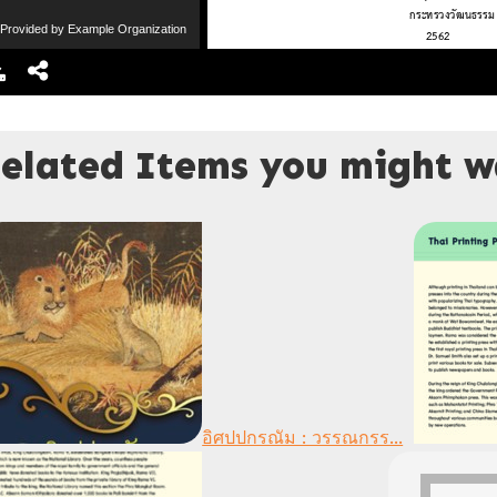
Provided by Example Organization
elated Items you might wa
อิศปปกรณัม : วรรณกรร...