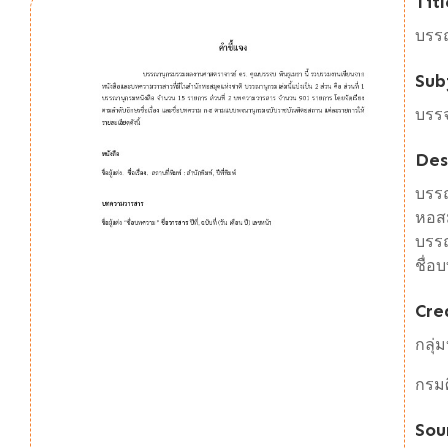
Titl
บรร
Sub
บรรจ
Des
บรร
หอสม
บรรณ
ชื่
Cre
กลุ่
กรม
Sou