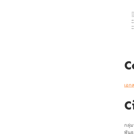
C
เอกส
C
กลุ
พันธ