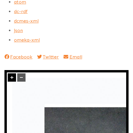
atom
dc-rdf
dcmes-xml
json
omeka-xml
Facebook
Twitter
Email