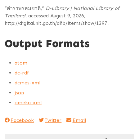
“ตำราพรหมชาติ,”
D-Library | National Library of
Thailand
, accessed August 9, 2026,
http://digital.nlt.go.th/dlib/items/show/1397
.
Output Formats
atom
dc-rdf
dcmes-xml
json
omeka-xml
Facebook
Twitter
Email