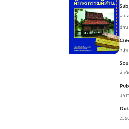
Sub
เอก
อัก
Cre
กลุ่
Sou
สำนั
Pub
แกรน
Da
256