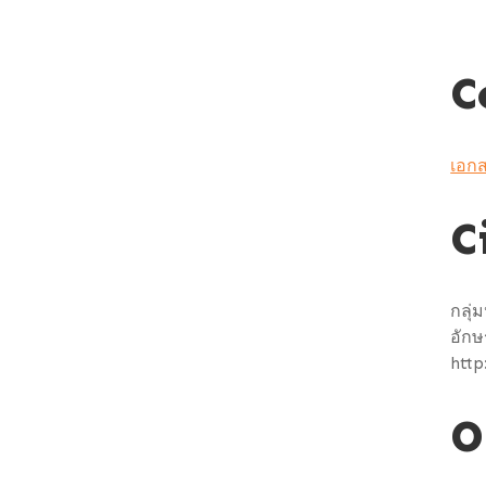
C
เอกส
C
กลุ่
อัก
http
O