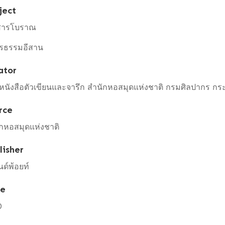
ject
สารโบราณ
ษรธรรมอีสาน
ator
มหนังสือตัวเขียนและจารึก สำนักหอสมุดแห่งชาติ กรมศิลปากร 
rce
กหอสมุดแห่งชาติ
lisher
ด์พ้อยท์
te
0