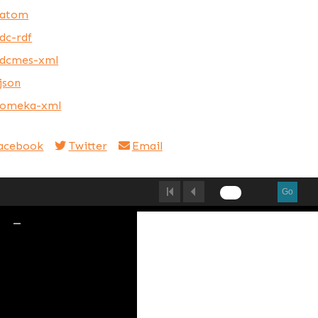
atom
dc-rdf
dcmes-xml
json
omeka-xml
acebook
Twitter
Email
Go
of 582