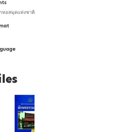
hts
กหอสมุดแห่งชาติ
mat
guage
iles