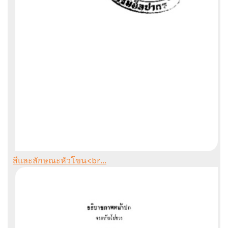
สีและลักษณะหัวโขน<br...