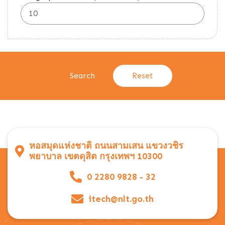
หอสมุดแห่งชาติ ถนนสามเสน แขวงวชิร
พยาบาล เขตดุสิต กรุงเทพฯ 10300
0 2280 9828 - 32
itech@nlt.go.th