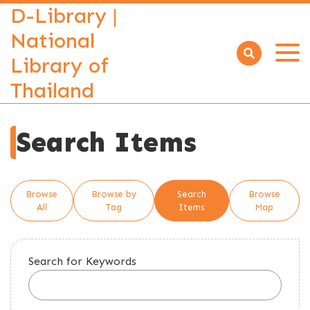
D-Library |
National
Library of
Open
menu
Thailand
Search Items
Browse
Browse by
Search
Browse
All
Tag
Items
Map
Search for Keywords