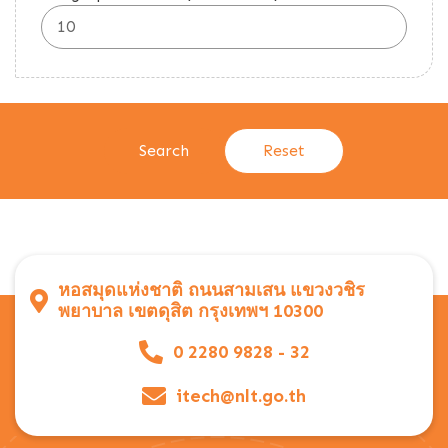
หอสมุดแห่งชาติ ถนนสามเสน แขวงวชิร
พยาบาล เขตดุสิต กรุงเทพฯ 10300
0 2280 9828 - 32
itech@nlt.go.th