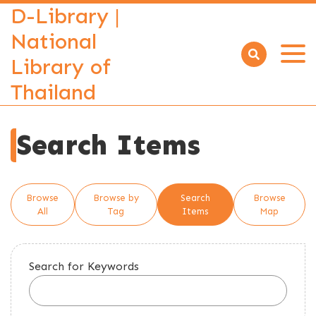
D-Library |
National
Library of
Open
menu
Thailand
Search Items
Browse
Browse by
Search
Browse
All
Tag
Items
Map
Search for Keywords