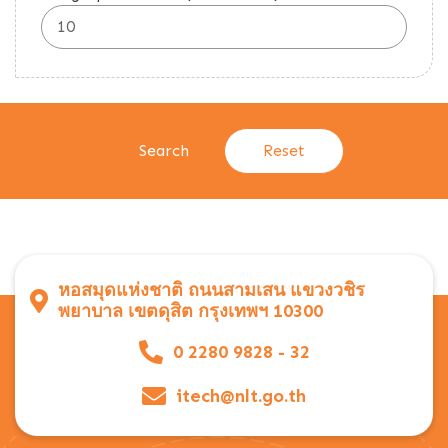
หอสมุดแห่งชาติ ถนนสามเสน แขวงวชิร
พยาบาล เขตดุสิต กรุงเทพฯ 10300
0 2280 9828 - 32
itech@nlt.go.th